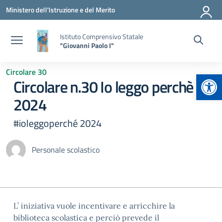
Vai ai contenuti
Vai al menu di navigazione
Vai al footer
Ministero dell'Istruzione e del Merito
Istituto Comprensivo Statale
"Giovanni Paolo I"
Circolare 30
Apr
Circolare n.30 Io leggo perchè
2024
#ioleggoperché 2024
Personale scolastico
L’ iniziativa vuole incentivare e arricchire la
biblioteca scolastica e perciò prevede il