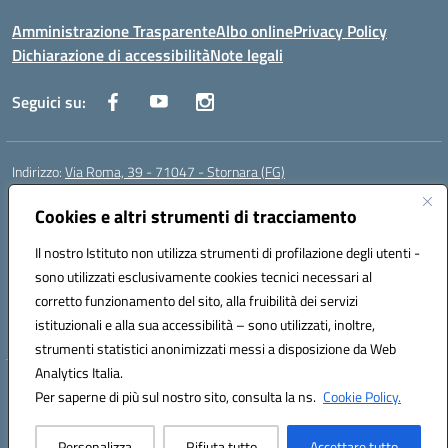
Amministrazione Trasparente
Albo online
Privacy Policy
Dichiarazione di accessibilità
Note legali
Seguici su:
Indirizzo:
Via Roma, 39 - 71047 - Stornara (FG)
Centralino:
0885-431123
Email:
fgic83700p@istruzione.it
Posta elettronica certificata (PEC):
Cookies e altri strumenti di tracciamento
FGIC83700P@pec.istruzione.it
Codice fiscale: 90015650717
Il nostro Istituto non utilizza strumenti di profilazione degli utenti -
Codice meccanografico:
FGIC83700P
sono utilizzati esclusivamente cookies tecnici necessari al
Codice Indice delle Pubbliche Amministrazioni (IPA): istsc_fgic83700p
corretto funzionamento del sito, alla fruibilità dei servizi
Codice unico di fatturazione (CUF): UFUOPR
istituzionali e alla sua accessibilità – sono utilizzati, inoltre,
strumenti statistici anonimizzati messi a disposizione da Web
Analytics Italia.
Hosting & Powered by 3D Solution S.r.l.
Per saperne di più sul nostro sito, consulta la ns.
Cookie Policy.
Concept & Design by Designers Italia
Personalizza
Rifiuta tutto
Accettare tutto