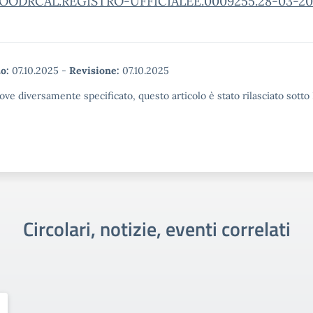
OODRCAL.REGISTRO-UFFICIALEE.0009255.28-03-20
o:
07.10.2025
-
Revisione:
07.10.2025
ove diversamente specificato, questo articolo è stato rilasciato sott
Circolari, notizie, eventi correlati