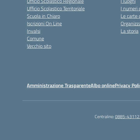
Ufficio Scolastico Regionale
I luoghi
Ufficio Scolastico Territoriale
I numeri 
Scuola in Chiaro
Le carte 
Iscrizioni On Line
Organizz
Invalsi
La storia
Comune
Vecchio sito
Amministrazione Trasparente
Albo online
Privacy Poli
Centralino:
0885-43112