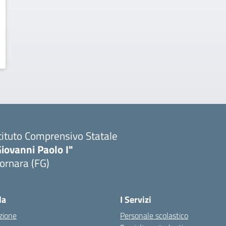
tituto Comprensivo Statale
iovanni Paolo I"
ornara (FG)
Visita la pagina iniziale della scuola
la
I Servizi
zione
Personale scolastico