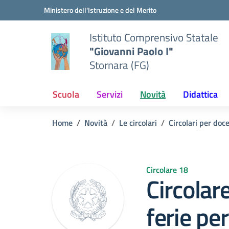
Vai ai contenuti
Vai al menu di navigazione
Vai al footer
Ministero dell'Istruzione e del Merito
Istituto Comprensivo Statale
"Giovanni Paolo I"
Stornara (FG)
Scuola
Servizi
Novità
Didattica
Home
Novità
Le circolari
Circolari per doc
Circolare 18
Circolar
ferie pe