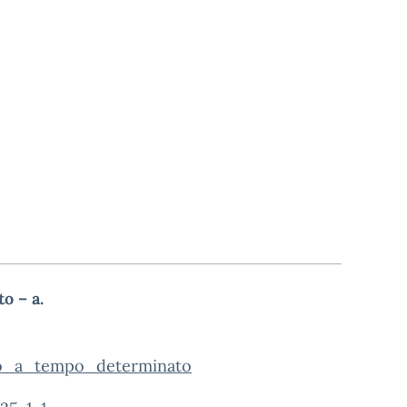
o – a.
to_a_tempo_determinato