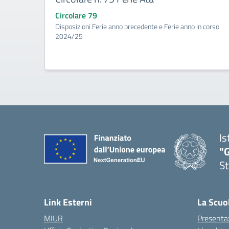
Circolare 79
Disposizioni Ferie anno precedente e Ferie anno in corso
2024/25
Is
"G
St
— 
Link Esterni
La Scuo
MIUR
Presenta