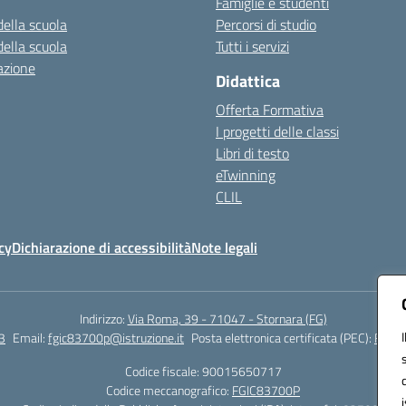
Famiglie e studenti
della scuola
Percorsi di studio
della scuola
Tutti i servizi
azione
Didattica
Offerta Formativa
I progetti delle classi
Libri di testo
eTwinning
CLIL
cy
Dichiarazione di accessibilità
Note legali
Indirizzo:
Via Roma, 39 - 71047 - Stornara (FG)
3
Email:
fgic83700p@istruzione.it
Posta elettronica certificata (PEC):
FGIC8
Codice fiscale: 90015650717
Codice meccanografico:
FGIC83700P