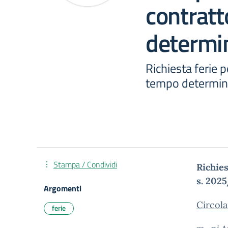
contrat
determi
Richiesta ferie 
tempo determin
Stampa / Condividi
Richies
s. 202
Argomenti
Circol
ferie