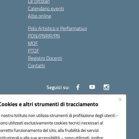
Le circolari
Calendario eventi
Albo online
Polo Artistico e Performativo
PON/PNRR/PN
MOF
PTOF
Registro Docenti
Contatti
Seguici su:
Cookies e altri strumenti di tracciamento
Il nostro Istituto non utilizza strumenti di profilazione degli utenti -
3700P@pec.istruzione.it
sono utilizzati esclusivamente cookies tecnici necessari al
corretto funzionamento del sito, alla fruibilità dei servizi
istituzionali e alla sua accessibilità – sono utilizzati, inoltre,