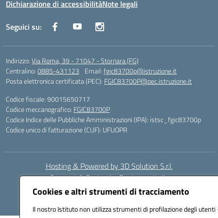
Dichiarazione di accessibilità
Note legali
Seguici su:
Indirizzo:
Via Roma, 39 - 71047 - Stornara (FG)
Centralino:
0885-431123
Email:
fgic83700p@istruzione.it
Posta elettronica certificata (PEC):
FGIC83700P@pec.istruzione.it
Codice fiscale: 90015650717
Codice meccanografico:
FGIC83700P
Codice Indice delle Pubbliche Amministrazioni (IPA): istsc_fgic83700p
Codice unico di fatturazione (CUF): UFUOPR
Hosting & Powered by 3D Solution S.r.l.
Concept & Design by Designers Italia
Cookies e altri strumenti di tracciamento
Il nostro Istituto non utilizza strumenti di profilazione degli utenti 