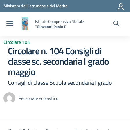
Vai ai contenuti
Vai al menu di navigazione
Vai al footer
Ministero dell'Istruzione e del Merito
Istituto Comprensivo Statale
"Giovanni Paolo I"
Circolare 104
Circolare n. 104 Consigli di
classe sc. secondaria I grado
maggio
Consigli di classe Scuola secondaria I grado
Personale scolastico