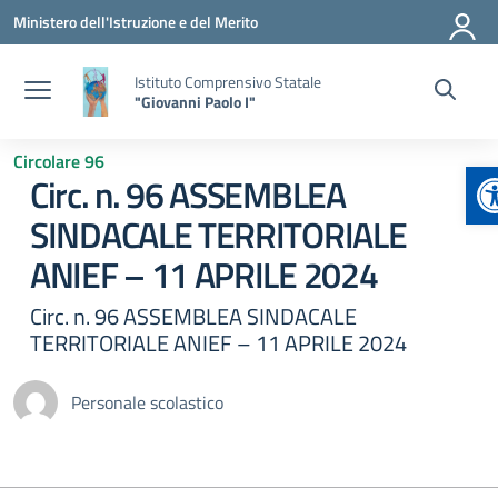
Vai ai contenuti
Vai al menu di navigazione
Vai al footer
Ministero dell'Istruzione e del Merito
Istituto Comprensivo Statale
"Giovanni Paolo I"
Circolare 96
A
Circ. n. 96 ASSEMBLEA
SINDACALE TERRITORIALE
ANIEF – 11 APRILE 2024
Circ. n. 96 ASSEMBLEA SINDACALE
TERRITORIALE ANIEF – 11 APRILE 2024
Personale scolastico