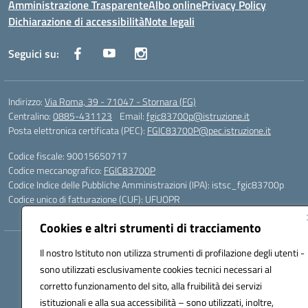
Amministrazione Trasparente
Albo online
Privacy Policy
Dichiarazione di accessibilità
Note legali
Seguici su:
Indirizzo:
Via Roma, 39 - 71047 - Stornara (FG)
Centralino:
0885-431123
Email:
fgic83700p@istruzione.it
Posta elettronica certificata (PEC):
FGIC83700P@pec.istruzione.it
Codice fiscale: 90015650717
Codice meccanografico:
FGIC83700P
Codice Indice delle Pubbliche Amministrazioni (IPA): istsc_fgic83700p
Codice unico di fatturazione (CUF): UFUOPR
Cookies e altri strumenti di tracciamento
Hosting & Powered by 3D Solution S.r.l.
Il nostro Istituto non utilizza strumenti di profilazione degli utenti -
Concept & Design by Designers Italia
sono utilizzati esclusivamente cookies tecnici necessari al
corretto funzionamento del sito, alla fruibilità dei servizi
istituzionali e alla sua accessibilità – sono utilizzati, inoltre,