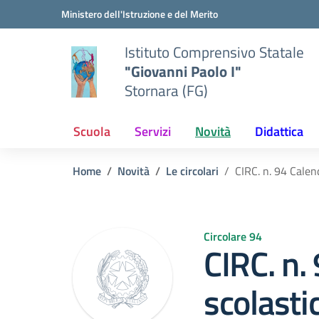
Vai ai contenuti
Vai al menu di navigazione
Vai al footer
Ministero dell'Istruzione e del Merito
Istituto Comprensivo Statale
"Giovanni Paolo I"
Stornara (FG)
Scuola
Servizi
Novità
Didattica
Home
Novità
Le circolari
CIRC. n. 94 Calen
Circolare 94
CIRC. n.
scolasti