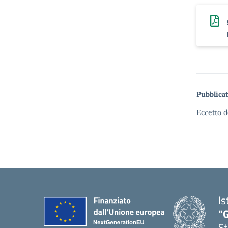
Pubblicat
Eccetto d
Is
"G
St