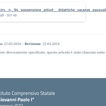
circ._n._94_sospensione_attivit__didattiche_vacanze_pasqual
pdf - 931 kb
o:
22.03.2024
-
Revisione:
22.03.2024
ove diversamente specificato, questo articolo è stato rilasciato sott
tituto Comprensivo Statale
iovanni Paolo I"
ornara (FG)