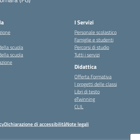
Visita la pagina iniziale della scuola
la
I Servizi
zione
Personale scolastico
Famiglie e studenti
della scuola
Percorsi di studio
della scuola
Tutti i servizi
azione
Didattica
Offerta Formativa
I progetti delle classi
Libri di testo
eTwinning
CLIL
cy
Dichiarazione di accessibilità
Note legali