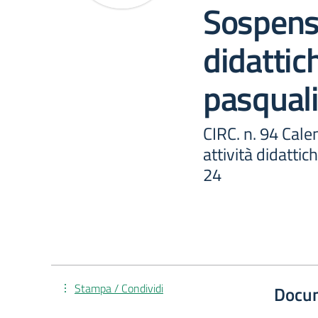
Sospensi
didattic
pasqual
CIRC. n. 94 Cale
attività didattic
24
Stampa / Condividi
Docu