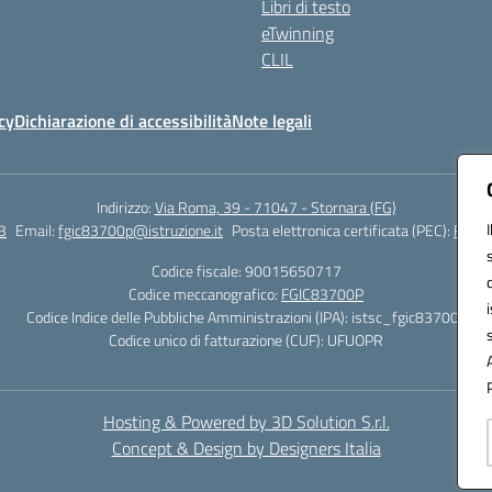
Libri di testo
eTwinning
CLIL
cy
Dichiarazione di accessibilità
Note legali
Indirizzo:
Via Roma, 39 - 71047 - Stornara (FG)
3
Email:
fgic83700p@istruzione.it
Posta elettronica certificata (PEC):
FGIC8
Codice fiscale: 90015650717
Codice meccanografico:
FGIC83700P
Codice Indice delle Pubbliche Amministrazioni (IPA): istsc_fgic83700p
Codice unico di fatturazione (CUF): UFUOPR
Hosting & Powered by 3D Solution S.r.l.
Concept & Design by Designers Italia