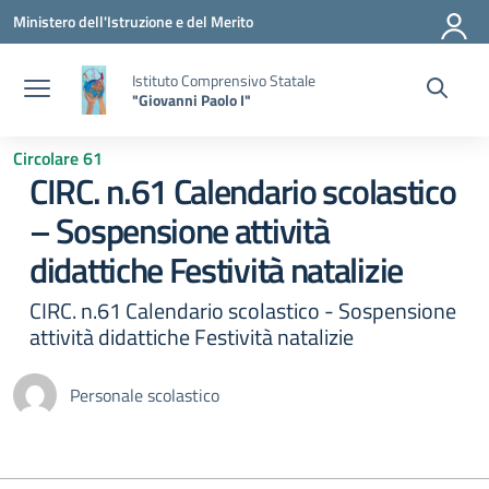
Vai ai contenuti
Vai al menu di navigazione
Vai al footer
Ministero dell'Istruzione e del Merito
Istituto Comprensivo Statale
"Giovanni Paolo I"
Circolare 61
CIRC. n.61 Calendario scolastico
– Sospensione attività
didattiche Festività natalizie
CIRC. n.61 Calendario scolastico - Sospensione
attività didattiche Festività natalizie
Personale scolastico