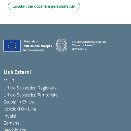
Circolari per docenti e personale ATA
Istituto Comprensivo Statale
"Giovanni Paolo I"
Stornara (FG)
— Visita la pagina iniziale della scuola
Link Esterni
MIUR
Ufficio Scolastico Regionale
Ufficio Scolastico Territoriale
Scuola in Chiaro
Iscrizioni On Line
Invalsi
Comune
Vecchio sito