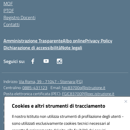
MOF
PTOF
Registro Docenti
Contatti
Amministrazione Trasparente
Albo online
Privacy Policy
Dichiarazione di accessibilità
Note legali
Seguici su:
Indirizzo:
Via Roma, 39 - 71047 - Stornara (FG)
Centralino:
0885-431123
Email:
fgic83700p@istruzione.it
Posta elettronica certificata (PEC):
FGIC83700P@pec.istruzione.it
Codice fiscale: 90015650717
Cookies e altri strumenti di tracciamento
Codice meccanografico:
FGIC83700P
Il nostro Istituto non utilizza strumenti di profilazione degli utenti -
Codice Indice delle Pubbliche Amministrazioni (IPA): istsc_fgic83700p
Codice unico di fatturazione (CUF): UFUOPR
sono utilizzati esclusivamente cookies tecnici necessari al