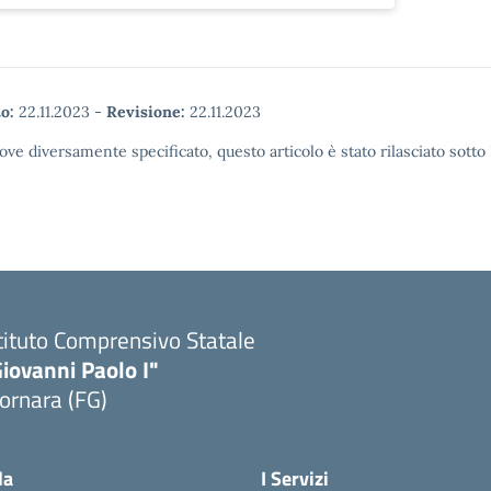
o:
22.11.2023
-
Revisione:
22.11.2023
ove diversamente specificato, questo articolo è stato rilasciato sott
tituto Comprensivo Statale
iovanni Paolo I"
ornara (FG)
Visita la pagina iniziale della scuola
la
I Servizi