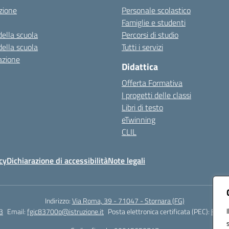
zione
Personale scolastico
Famiglie e studenti
della scuola
Percorsi di studio
della scuola
Tutti i servizi
azione
Didattica
Offerta Formativa
I progetti delle classi
Libri di testo
eTwinning
CLIL
cy
Dichiarazione di accessibilità
Note legali
Indirizzo:
Via Roma, 39 - 71047 - Stornara (FG)
3
Email:
fgic83700p@istruzione.it
Posta elettronica certificata (PEC):
FGIC8