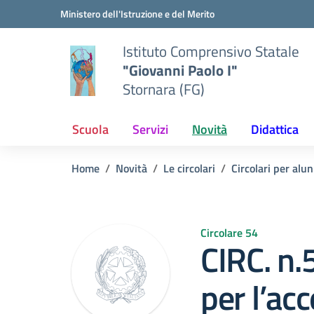
Vai ai contenuti
Vai al menu di navigazione
Vai al footer
Ministero dell'Istruzione e del Merito
Istituto Comprensivo Statale
"Giovanni Paolo I"
Stornara (FG)
Scuola
Servizi
Novità
Didattica
Home
Novità
Le circolari
Circolari per alun
Circolare 54
CIRC. n.
per l’ac