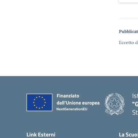
Pubblicat
Eccetto d
Is
"G
St
— 
Link Esterni
La Scuo