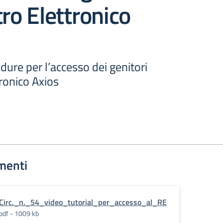
tro Elettronico
dure per l’accesso dei genitori
tronico Axios
menti
Circ._n._54_video_tutorial_per_accesso_al_RE
pdf - 1009 kb