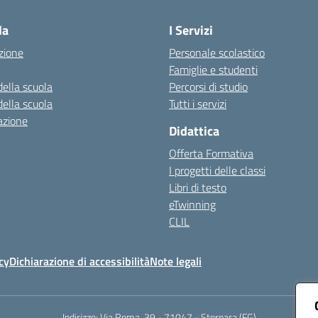
la
I Servizi
zione
Personale scolastico
Famiglie e studenti
della scuola
Percorsi di studio
della scuola
Tutti i servizi
azione
Didattica
Offerta Formativa
I progetti delle classi
Libri di testo
eTwinning
CLIL
cy
Dichiarazione di accessibilità
Note legali
Indirizzo:
Via Roma, 39 - 71047 - Stornara (FG)