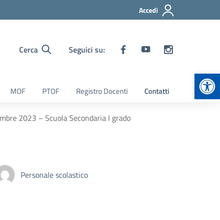
Accedi
Cerca
Seguici su:
Apr
MOF
PTOF
Registro Docenti
Contatti
embre 2023 – Scuola Secondaria I grado
Personale scolastico