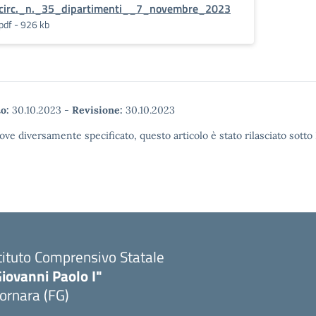
circ._n._35_dipartimenti__7_novembre_2023
pdf - 926 kb
o:
30.10.2023
-
Revisione:
30.10.2023
ove diversamente specificato, questo articolo è stato rilasciato sott
tituto Comprensivo Statale
iovanni Paolo I"
ornara (FG)
Visita la pagina iniziale della scuola