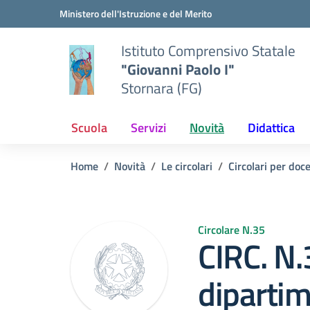
Vai ai contenuti
Vai al menu di navigazione
Vai al footer
Ministero dell'Istruzione e del Merito
Istituto Comprensivo Statale
"Giovanni Paolo I"
Stornara (FG)
Scuola
Servizi
Novità
Didattica
Home
Novità
Le circolari
Circolari per doc
Circolare N.35
CIRC. N.
dipartim