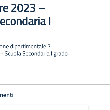
e 2023 –
econdaria I
ione dipartimentale 7
 Scuola Secondaria I grado
menti