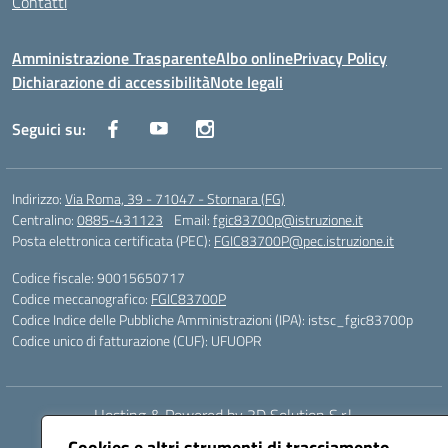
Contatti
Amministrazione Trasparente
Albo online
Privacy Policy
Dichiarazione di accessibilità
Note legali
Seguici su:
Indirizzo:
Via Roma, 39 - 71047 - Stornara (FG)
Centralino:
0885-431123
Email:
fgic83700p@istruzione.it
Posta elettronica certificata (PEC):
FGIC83700P@pec.istruzione.it
Codice fiscale: 90015650717
Codice meccanografico:
FGIC83700P
Codice Indice delle Pubbliche Amministrazioni (IPA): istsc_fgic83700p
Codice unico di fatturazione (CUF): UFUOPR
Hosting & Powered by 3D Solution S.r.l.
Concept & Design by Designers Italia
Cookies e altri strumenti di tracciamento