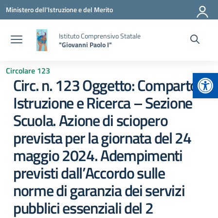
Vai ai contenuti
Vai al menu di navigazione
Vai al footer
Ministero dell'Istruzione e del Merito
Istituto Comprensivo Statale
"Giovanni Paolo I"
Circolare 123
Apr
Circ. n. 123 Oggetto: Comparto
Istruzione e Ricerca – Sezione
Scuola. Azione di sciopero
prevista per la giornata del 24
maggio 2024. Adempimenti
previsti dall’Accordo sulle
norme di garanzia dei servizi
pubblici essenziali del 2