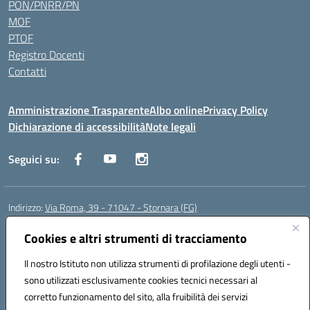
PON/PNRR/PN
MOF
PTOF
Registro Docenti
Contatti
Amministrazione Trasparente
Albo online
Privacy Policy
Dichiarazione di accessibilità
Note legali
Seguici su:
Indirizzo:
Via Roma, 39 - 71047 - Stornara (FG)
Centralino:
0885-431123
Email:
fgic83700p@istruzione.it
Posta elettronica certificata (PEC):
Cookies e altri strumenti di tracciamento
FGIC83700P@pec.istruzione.it
Codice fiscale: 90015650717
Il nostro Istituto non utilizza strumenti di profilazione degli utenti -
Codice meccanografico:
FGIC83700P
sono utilizzati esclusivamente cookies tecnici necessari al
Codice Indice delle Pubbliche Amministrazioni (IPA): istsc_fgic83700p
corretto funzionamento del sito, alla fruibilità dei servizi
Codice unico di fatturazione (CUF): UFUOPR