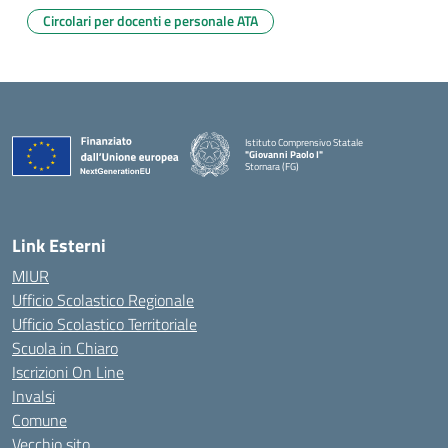
Circolari per docenti e personale ATA
Istituto Comprensivo Statale
"Giovanni Paolo I"
Stornara (FG)
— Visita la pagina iniziale della scuola
Link Esterni
MIUR
Ufficio Scolastico Regionale
Ufficio Scolastico Territoriale
Scuola in Chiaro
Iscrizioni On Line
Invalsi
Comune
Vecchio sito