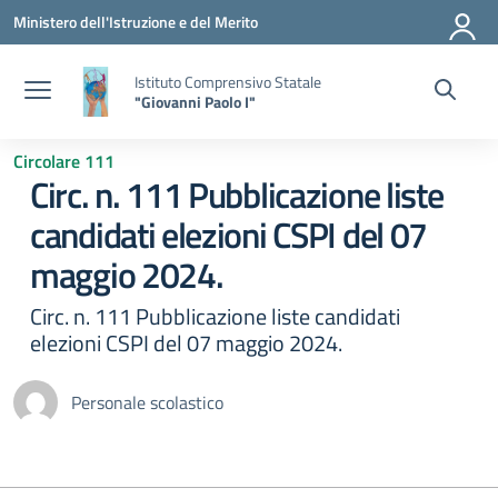
Vai ai contenuti
Vai al menu di navigazione
Vai al footer
Ministero dell'Istruzione e del Merito
Istituto Comprensivo Statale
"Giovanni Paolo I"
Circolare 111
Circ. n. 111 Pubblicazione liste
candidati elezioni CSPI del 07
maggio 2024.
Circ. n. 111 Pubblicazione liste candidati
elezioni CSPI del 07 maggio 2024.
Personale scolastico