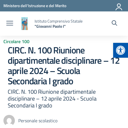
Vai ai contenuti
Vai al menu di navigazione
Vai al footer
Ministero dell'Istruzione e del Merito
Istituto Comprensivo Statale
"Giovanni Paolo I"
Circolare 100
Apr
CIRC. N. 100 Riunione
dipartimentale disciplinare – 12
aprile 2024 – Scuola
Secondaria I grado
CIRC. N. 100 Riunione dipartimentale
disciplinare – 12 aprile 2024 - Scuola
Secondaria I grado
Personale scolastico