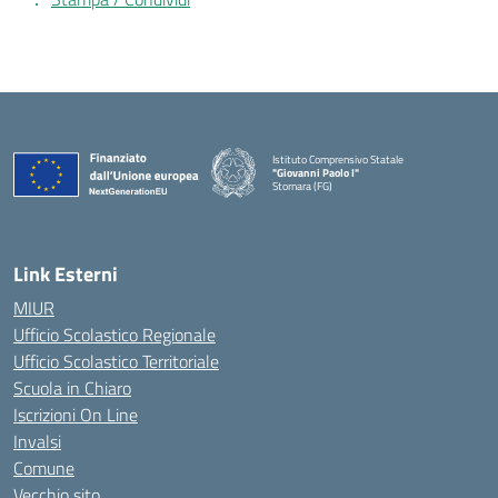
Istituto Comprensivo Statale
"Giovanni Paolo I"
Stornara (FG)
— Visita la pagina iniziale della scuola
Link Esterni
MIUR
Ufficio Scolastico Regionale
Ufficio Scolastico Territoriale
Scuola in Chiaro
Iscrizioni On Line
Invalsi
Comune
Vecchio sito