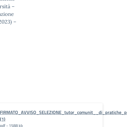
sità –
azione
/2023) –
tiche_per_lapprendimento
FIRMATO_AVVISO_SELEZIONE_tutor_comunit__di_pratiche_p
(1)
pdf - 1588 kb