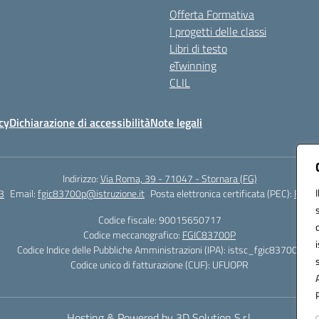
Offerta Formativa
I progetti delle classi
Libri di testo
eTwinning
CLIL
cy
Dichiarazione di accessibilità
Note legali
Indirizzo:
Via Roma, 39 - 71047 - Stornara (FG)
3
Email:
fgic83700p@istruzione.it
Posta elettronica certificata (PEC):
FGIC8
Codice fiscale: 90015650717
Codice meccanografico:
FGIC83700P
Codice Indice delle Pubbliche Amministrazioni (IPA): istsc_fgic83700p
Codice unico di fatturazione (CUF): UFUOPR
Hosting & Powered by 3D Solution S.r.l.