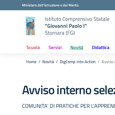
Vai ai contenuti
Vai al menu di navigazione
Vai al footer
Ministero dell'Istruzione e del Merito
Istituto Comprensivo Statale
"Giovanni Paolo I"
Stornara (FG)
Scuola
Servizi
Novità
Didattica
Home
Novità
DigComp into Action
Avviso 
Avviso interno sele
COMUNITA’ DI PRATICHE PER L’APPRE