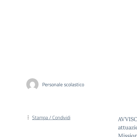
Personale scolastico
Stampa / Condividi
AVVISO
attuazi
Missio