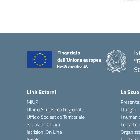
Is
"G
St
— 
Link Esterni
La Scuo
MIUR
Presenta
Ufficio Scolastico Regionale
I luoghi
Ufficio Scolastico Territoriale
I numeri 
Scuola in Chiaro
Le carte 
Iscrizioni On Line
Organizz
Invalsi
La storia