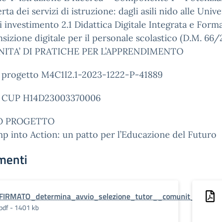
erta dei servizi di istruzione: dagli asili nido alle Univer
i investimento 2.1 Didattica Digitale Integrata e Form
ansizione digitale per il personale scolastico (D.M. 66
ITA’ DI PRATICHE PER L’APPRENDIMENTO
 progetto M4C1I2.1-2023-1222-P-41889
 CUP H14D23003370006
O PROGETTO
 into Action: un patto per l’Educazione del Futuro
menti
FIRMATO_determina_avvio_selezione_tutor__comunit__di_pra
pdf - 1401 kb