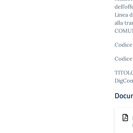
dell’off
Linea d
alla tr
COMUN
Codice
Codice
TITOL
DigComp
Docu