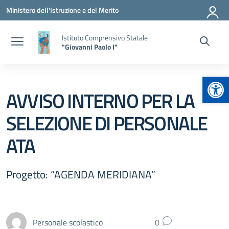
Vai ai contenuti
Vai al menu di navigazione
Vai al footer
Ministero dell'Istruzione e del Merito
Istituto Comprensivo Statale
"Giovanni Paolo I"
Apr
AVVISO INTERNO PER LA
SELEZIONE DI PERSONALE
ATA
Progetto: “AGENDA MERIDIANA”
Personale scolastico
0