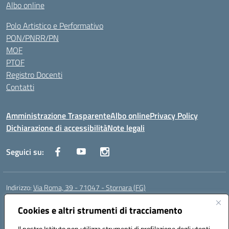
Albo online
Polo Artistico e Performativo
PON/PNRR/PN
MOF
PTOF
Registro Docenti
Contatti
Amministrazione Trasparente
Albo online
Privacy Policy
Dichiarazione di accessibilità
Note legali
Seguici su:
Indirizzo:
Via Roma, 39 - 71047 - Stornara (FG)
Centralino:
0885-431123
Email:
fgic83700p@istruzione.it
Posta elettronica certificata (PEC):
Cookies e altri strumenti di tracciamento
FGIC83700P@pec.istruzione.it
Codice fiscale: 90015650717
Il nostro Istituto non utilizza strumenti di profilazione degli utenti -