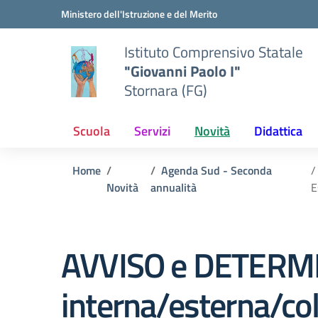
Vai ai contenuti
Vai al menu di navigazione
Vai al footer
Ministero dell'Istruzione e del Merito
Istituto Comprensivo Statale
"Giovanni Paolo I"
Stornara (FG)
Scuola
Servizi
Novità
Didattica
Home
Agenda Sud - Seconda
Novità
annualità
E
AVVISO e DETERMIN
interna/esterna/col