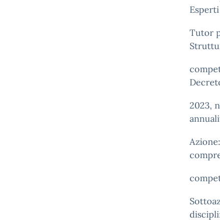
Esperti
Tutor p
Struttu
compet
Decreto
2023, n
annuali
Azione
compres
compete
Sottoaz
discipli