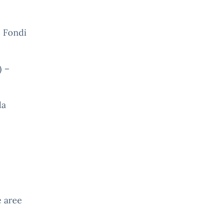
: Fondi
) –
da
e aree