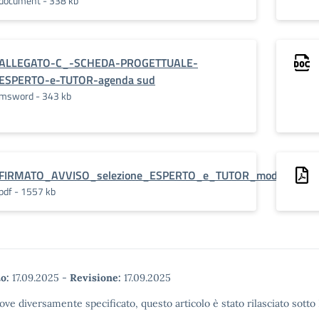
document - 338 kb
ALLEGATO-C_-SCHEDA-PROGETTUALE-
ESPERTO-e-TUTOR-agenda sud
msword - 343 kb
FIRMATO_AVVISO_selezione_ESPERTO_e_TUTOR_moduli_AG
pdf - 1557 kb
o:
17.09.2025
-
Revisione:
17.09.2025
ove diversamente specificato, questo articolo è stato rilasciato sott