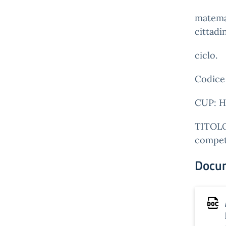
matemat
cittadi
ciclo.
Codice
CUP: H
TITOLO
compete
Docu