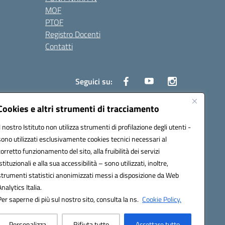
MOF
PTOF
Registro Docenti
Contatti
Seguici su:
Cookies e altri strumenti di tracciamento
Il nostro Istituto non utilizza strumenti di profilazione degli utenti -
3700P@pec.istruzione.it
sono utilizzati esclusivamente cookies tecnici necessari al
corretto funzionamento del sito, alla fruibilità dei servizi
istituzionali e alla sua accessibilità – sono utilizzati, inoltre,
strumenti statistici anonimizzati messi a disposizione da Web
Analytics Italia.
Per saperne di più sul nostro sito, consulta la ns.
Cookie Policy.
Personalizza
Rifiuta tutto
Accettare tutto