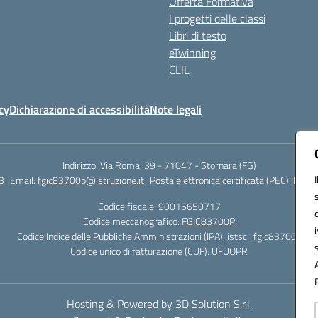
Offerta Formativa
I progetti delle classi
Libri di testo
eTwinning
CLIL
cy
Dichiarazione di accessibilità
Note legali
Indirizzo:
Via Roma, 39 - 71047 - Stornara (FG)
3
Email:
fgic83700p@istruzione.it
Posta elettronica certificata (PEC):
FGIC8
Codice fiscale: 90015650717
Codice meccanografico:
FGIC83700P
Codice Indice delle Pubbliche Amministrazioni (IPA): istsc_fgic83700p
Codice unico di fatturazione (CUF): UFUOPR
Hosting & Powered by 3D Solution S.r.l.