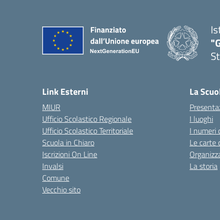
Is
"G
St
— 
Link Esterni
La Scuo
MIUR
Presenta
Ufficio Scolastico Regionale
I luoghi
Ufficio Scolastico Territoriale
I numeri 
Scuola in Chiaro
Le carte 
Iscrizioni On Line
Organizz
Invalsi
La storia
Comune
Vecchio sito