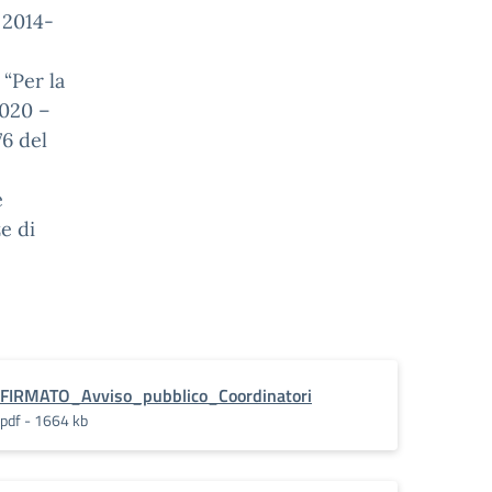
 2014-
“Per la
2020 –
6 del
e
e di
FIRMATO_Avviso_pubblico_Coordinatori
pdf - 1664 kb