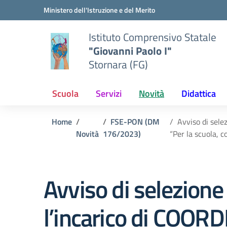
Vai ai contenuti
Vai al menu di navigazione
Vai al footer
Ministero dell'Istruzione e del Merito
Istituto Comprensivo Statale
"Giovanni Paolo I"
Stornara (FG)
Scuola
Servizi
Novità
Didattica
Home
FSE-PON (DM
Avviso di sele
Novità
176/2023)
“Per la scuola,
Avviso di selezione 
l’incarico di COOR