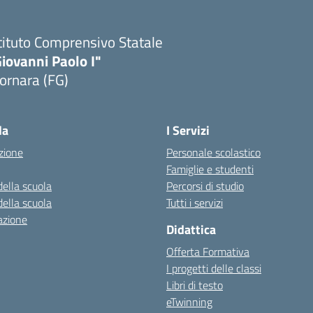
tituto Comprensivo Statale
iovanni Paolo I"
ornara (FG)
Visita la pagina iniziale della scuola
la
I Servizi
zione
Personale scolastico
Famiglie e studenti
della scuola
Percorsi di studio
della scuola
Tutti i servizi
azione
Didattica
Offerta Formativa
I progetti delle classi
Libri di testo
eTwinning