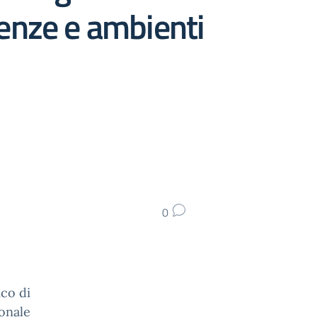
enze e ambienti
0
ico di
onale