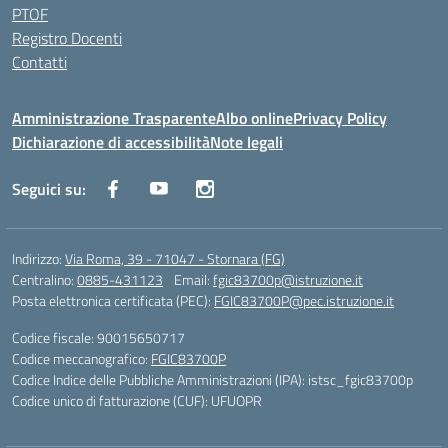
PTOF
Registro Docenti
Contatti
Amministrazione Trasparente
Albo online
Privacy Policy
Dichiarazione di accessibilità
Note legali
Seguici su:
Indirizzo:
Via Roma, 39 - 71047 - Stornara (FG)
Centralino:
0885-431123
Email:
fgic83700p@istruzione.it
Posta elettronica certificata (PEC):
FGIC83700P@pec.istruzione.it
Codice fiscale: 90015650717
Codice meccanografico:
FGIC83700P
Codice Indice delle Pubbliche Amministrazioni (IPA): istsc_fgic83700p
Codice unico di fatturazione (CUF): UFUOPR