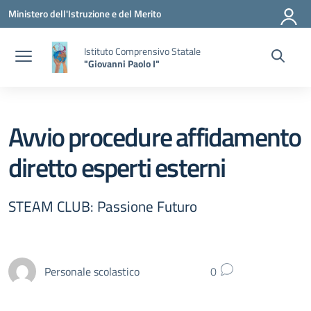
Vai ai contenuti
Vai al menu di navigazione
Vai al footer
Ministero dell'Istruzione e del Merito
Istituto Comprensivo Statale
"Giovanni Paolo I"
Avvio procedure affidamento
diretto esperti esterni
STEAM CLUB: Passione Futuro
Personale scolastico
0