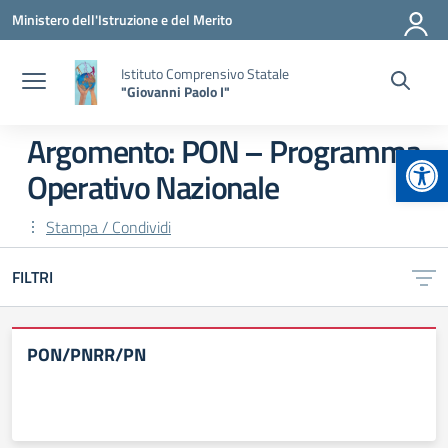
Vai ai contenuti
Vai al menu di navigazione
Vai al footer
Ministero dell'Istruzione e del Merito
Istituto Comprensivo Statale
"Giovanni Paolo I"
Argomento: PON – Programma
Apr
Operativo Nazionale
Stampa / Condividi
FILTRI
PON/PNRR/PN