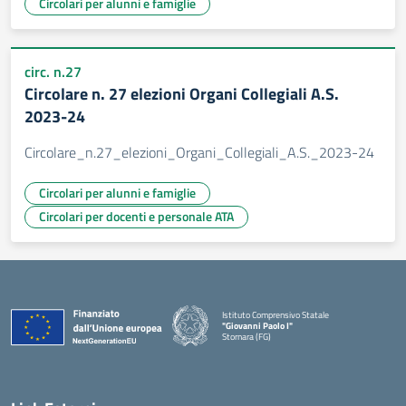
Circolari per alunni e famiglie
circ. n.27
Circolare n. 27 elezioni Organi Collegiali A.S.
2023-24
Circolare_n.27_elezioni_Organi_Collegiali_A.S._2023-24
Circolari per alunni e famiglie
Circolari per docenti e personale ATA
Istituto Comprensivo Statale
"Giovanni Paolo I"
Stornara (FG)
— Visita la pagina iniziale della scuola