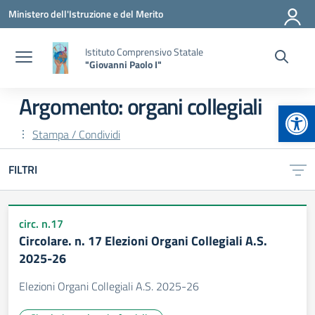
Vai ai contenuti
Vai al menu di navigazione
Vai al footer
Ministero dell'Istruzione e del Merito
Istituto Comprensivo Statale
"Giovanni Paolo I"
Argomento: organi collegiali
Apr
Stampa / Condividi
FILTRI
circ. n.17
Circolare. n. 17 Elezioni Organi Collegiali A.S.
2025-26
Elezioni Organi Collegiali A.S. 2025-26