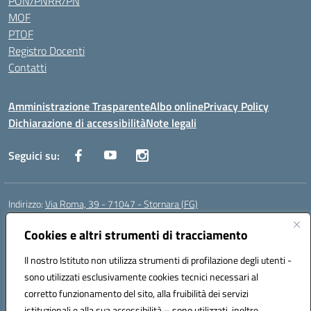
PON/PNRR/PN
MOF
PTOF
Registro Docenti
Contatti
Amministrazione Trasparente
Albo online
Privacy Policy
Dichiarazione di accessibilità
Note legali
Seguici su:
Indirizzo:
Via Roma, 39 - 71047 - Stornara (FG)
Centralino:
0885-431123
Email:
fgic83700p@istruzione.it
Posta elettronica certificata (PEC):
Cookies e altri strumenti di tracciamento
FGIC83700P@pec.istruzione.it
Codice fiscale: 90015650717
Il nostro Istituto non utilizza strumenti di profilazione degli utenti -
Codice meccanografico:
FGIC83700P
sono utilizzati esclusivamente cookies tecnici necessari al
Codice Indice delle Pubbliche Amministrazioni (IPA): istsc_fgic83700p
corretto funzionamento del sito, alla fruibilità dei servizi
Codice unico di fatturazione (CUF): UFUOPR
istituzionali e alla sua accessibilità – sono utilizzati, inoltre,