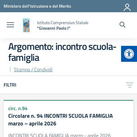
Vai ai contenuti
Vai al menu di navigazione
Vai al footer
Ministero dell'Istruzione e del Merito
Istituto Comprensivo Statale
"Giovanni Paolo I"
Argomento: incontro scuola-
Apr
famiglia
Stampa / Condividi
FILTRI
circ. n.94
Circolare n. 94 INCONTRI SCUOLA FAMIGLIA
marzo – aprile 2026
INCONTRI SCUOLA FAMIGLIA marzo - aprile 2026