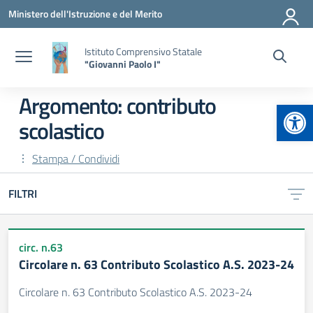
Vai ai contenuti
Vai al menu di navigazione
Vai al footer
Ministero dell'Istruzione e del Merito
Istituto Comprensivo Statale
"Giovanni Paolo I"
Argomento: contributo
Apr
scolastico
Stampa / Condividi
FILTRI
circ. n.63
Circolare n. 63 Contributo Scolastico A.S. 2023-24
Circolare n. 63 Contributo Scolastico A.S. 2023-24