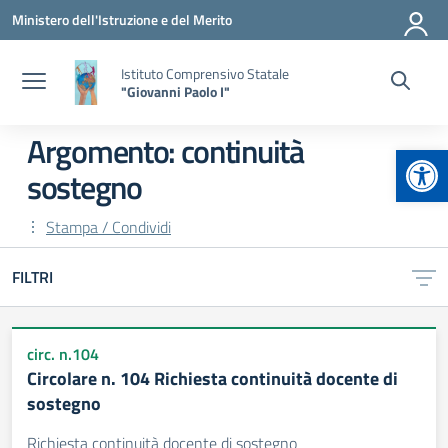
Vai ai contenuti
Vai al menu di navigazione
Vai al footer
Ministero dell'Istruzione e del Merito
Istituto Comprensivo Statale
"Giovanni Paolo I"
Argomento: continuità
Apr
sostegno
Stampa / Condividi
FILTRI
circ. n.104
Circolare n. 104 Richiesta continuità docente di
sostegno
Richiesta continuità docente di sostegno