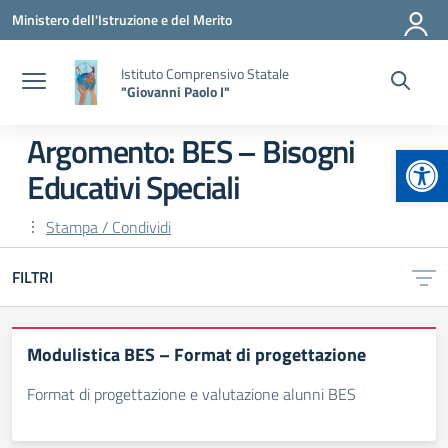
Vai ai contenuti
Vai al menu di navigazione
Vai al footer
Ministero dell'Istruzione e del Merito
Istituto Comprensivo Statale
"Giovanni Paolo I"
Argomento: BES – Bisogni
Apr
Educativi Speciali
Stampa / Condividi
FILTRI
Modulistica BES – Format di progettazione
Format di progettazione e valutazione alunni BES