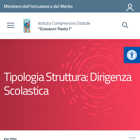
Vai ai contenuti
Vai al menu di navigazione
Vai al footer
Ministero dell'Istruzione e del Merito
Istituto Comprensivo Statale
"Giovanni Paolo I"
Apr
Tipologia Struttura:
Dirigenza
Scolastica
FILTRI