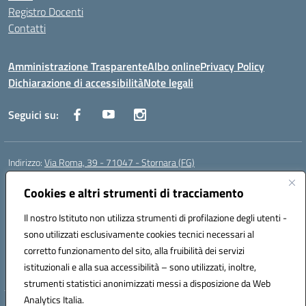
Registro Docenti
Contatti
Amministrazione Trasparente
Albo online
Privacy Policy
Dichiarazione di accessibilità
Note legali
Seguici su:
Indirizzo:
Via Roma, 39 - 71047 - Stornara (FG)
Centralino:
0885-431123
Email:
fgic83700p@istruzione.it
Posta elettronica certificata (PEC):
Cookies e altri strumenti di tracciamento
FGIC83700P@pec.istruzione.it
Codice fiscale: 90015650717
Il nostro Istituto non utilizza strumenti di profilazione degli utenti -
Codice meccanografico:
FGIC83700P
sono utilizzati esclusivamente cookies tecnici necessari al
Codice Indice delle Pubbliche Amministrazioni (IPA): istsc_fgic83700p
corretto funzionamento del sito, alla fruibilità dei servizi
Codice unico di fatturazione (CUF): UFUOPR
istituzionali e alla sua accessibilità – sono utilizzati, inoltre,
strumenti statistici anonimizzati messi a disposizione da Web
Analytics Italia.