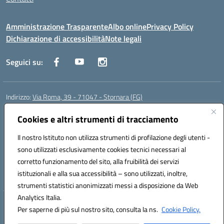
Amministrazione Trasparente
Albo online
Privacy Policy
Dichiarazione di accessibilità
Note legali
Seguici su:
Indirizzo:
Via Roma, 39 - 71047 - Stornara (FG)
Centralino:
0885-431123
Email:
fgic83700p@istruzione.it
Posta elettronica certificata (PEC):
Cookies e altri strumenti di tracciamento
FGIC83700P@pec.istruzione.it
Codice fiscale: 90015650717
Il nostro Istituto non utilizza strumenti di profilazione degli utenti -
Codice meccanografico:
FGIC83700P
sono utilizzati esclusivamente cookies tecnici necessari al
Codice Indice delle Pubbliche Amministrazioni (IPA): istsc_fgic83700p
corretto funzionamento del sito, alla fruibilità dei servizi
Codice unico di fatturazione (CUF): UFUOPR
istituzionali e alla sua accessibilità – sono utilizzati, inoltre,
strumenti statistici anonimizzati messi a disposizione da Web
Analytics Italia.
Hosting & Powered by 3D Solution S.r.l.
Per saperne di più sul nostro sito, consulta la ns.
Cookie Policy.
Concept & Design by Designers Italia