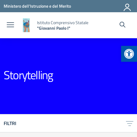
Vai ai contenuti
Vai al menu di navigazione
Vai al footer
Ministero dell'Istruzione e del Merito
Istituto Comprensivo Statale
"Giovanni Paolo I"
Apr
Storytelling
FILTRI