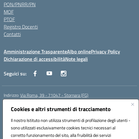
PON/PNRR/PN
MOF
PTOF
Registro Docenti
Contatti
Amministrazione Trasparente
Albo online
Privacy Policy
Dichiarazione di accessibilità
Note legali
Seguici su:
Indirizzo:
Via Roma, 39 - 71047 - Stornara (FG)
Centralino:
0885-431123
Email:
fgic83700p@istruzione.it
Posta elettronica certificata (PEC):
Cookies e altri strumenti di tracciamento
FGIC83700P@pec.istruzione.it
Codice fiscale: 90015650717
Il nostro Istituto non utilizza strumenti di profilazione degli utenti -
Codice meccanografico:
FGIC83700P
sono utilizzati esclusivamente cookies tecnici necessari al
Codice Indice delle Pubbliche Amministrazioni (IPA): istsc_fgic83700p
corretto funzionamento del sito, alla fruibilità dei servizi