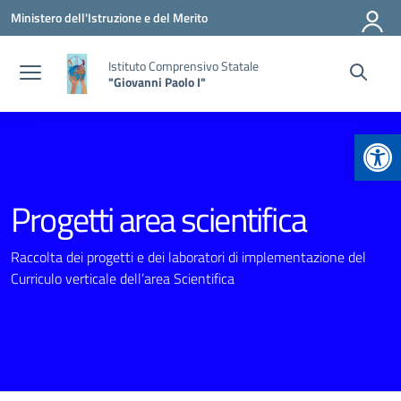
Vai ai contenuti
Vai al menu di navigazione
Vai al footer
Ministero dell'Istruzione e del Merito
Istituto Comprensivo Statale
"Giovanni Paolo I"
Apr
Progetti area scientifica
Raccolta dei progetti e dei laboratori di implementazione del
Curriculo verticale dell’area Scientifica