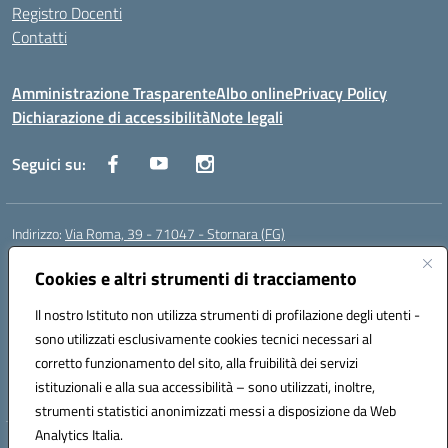
Registro Docenti
Contatti
Amministrazione Trasparente
Albo online
Privacy Policy
Dichiarazione di accessibilità
Note legali
Seguici su:
Indirizzo:
Via Roma, 39 - 71047 - Stornara (FG)
Centralino:
0885-431123
Email:
fgic83700p@istruzione.it
Posta elettronica certificata (PEC):
Cookies e altri strumenti di tracciamento
FGIC83700P@pec.istruzione.it
Codice fiscale: 90015650717
Il nostro Istituto non utilizza strumenti di profilazione degli utenti -
Codice meccanografico:
FGIC83700P
sono utilizzati esclusivamente cookies tecnici necessari al
Codice Indice delle Pubbliche Amministrazioni (IPA): istsc_fgic83700p
corretto funzionamento del sito, alla fruibilità dei servizi
Codice unico di fatturazione (CUF): UFUOPR
istituzionali e alla sua accessibilità – sono utilizzati, inoltre,
strumenti statistici anonimizzati messi a disposizione da Web
Analytics Italia.