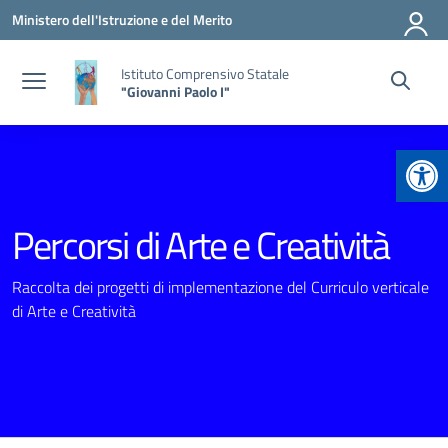
Vai ai contenuti
Vai al menu di navigazione
Vai al footer
Ministero dell'Istruzione e del Merito
Istituto Comprensivo Statale
"Giovanni Paolo I"
Apr
Percorsi di Arte e Creatività
Raccolta dei progetti di implementazione del Curriculo verticale
di Arte e Creatività