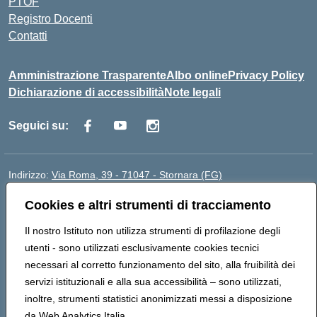
PTOF
Registro Docenti
Contatti
Amministrazione Trasparente
Albo online
Privacy Policy
Dichiarazione di accessibilità
Note legali
Seguici su:
Indirizzo:
Via Roma, 39 - 71047 - Stornara (FG)
Centralino:
0885-431123
Email:
fgic83700p@istruzione.it
Cookies e altri strumenti di tracciamento
Posta elettronica certificata (PEC):
FGIC83700P@pec.istruzione.it
Codice fiscale: 90015650717
Il nostro Istituto non utilizza strumenti di profilazione degli
Codice meccanografico:
FGIC83700P
utenti - sono utilizzati esclusivamente cookies tecnici
Codice Indice delle Pubbliche Amministrazioni (IPA):
necessari al corretto funzionamento del sito, alla fruibilità dei
istsc_fgic83700p
servizi istituzionali e alla sua accessibilità – sono utilizzati,
Codice unico di fatturazione (CUF): UFUOPR
inoltre, strumenti statistici anonimizzati messi a disposizione
da Web Analytics Italia.