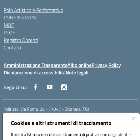
Polo Artistico e Performativo
PON/PNRR/PN
MOF
PTOF
Registro Docenti
Contatti
Amministrazione Trasparente
Albo online
Privacy Policy
Dichiarazione di accessibilità
Note legali
Seguici su:
Indirizzo:
Via Roma, 39 - 71047 - Stornara (FG)
Centralino:
0885-431123
Email:
fgic83700p@istruzione.it
Posta elettronica certificata (PEC):
Cookies e altri strumenti di tracciamento
FGIC83700P@pec.istruzione.it
Codice fiscale: 90015650717
Il nostro Istituto non utilizza strumenti di profilazione degli utenti -