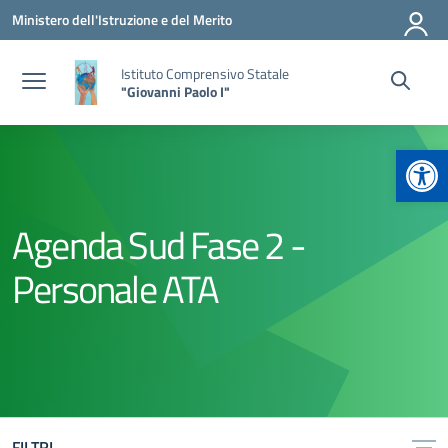
Vai ai contenuti
Vai al menu di navigazione
Vai al footer
Ministero dell'Istruzione e del Merito
Istituto Comprensivo Statale
"Giovanni Paolo I"
Apr
Agenda Sud Fase 2 -
Personale ATA
FILTRI