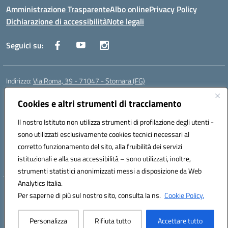
Amministrazione Trasparente
Albo online
Privacy Policy
Dichiarazione di accessibilità
Note legali
Seguici su:
Indirizzo:
Via Roma, 39 - 71047 - Stornara (FG)
Centralino:
0885-431123
Email:
fgic83700p@istruzione.it
Posta elettronica certificata (PEC):
Cookies e altri strumenti di tracciamento
FGIC83700P@pec.istruzione.it
Codice fiscale: 90015650717
Il nostro Istituto non utilizza strumenti di profilazione degli utenti -
Codice meccanografico:
FGIC83700P
sono utilizzati esclusivamente cookies tecnici necessari al
Codice Indice delle Pubbliche Amministrazioni (IPA): istsc_fgic83700p
corretto funzionamento del sito, alla fruibilità dei servizi
Codice unico di fatturazione (CUF): UFUOPR
istituzionali e alla sua accessibilità – sono utilizzati, inoltre,
strumenti statistici anonimizzati messi a disposizione da Web
Analytics Italia.
Hosting & Powered by 3D Solution S.r.l.
Per saperne di più sul nostro sito, consulta la ns.
Cookie Policy.
Concept & Design by Designers Italia
Personalizza
Rifiuta tutto
Accettare tutto