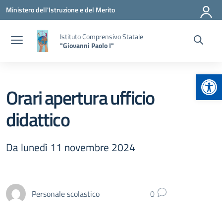
Vai ai contenuti
Vai al menu di navigazione
Vai al footer
Ministero dell'Istruzione e del Merito
Istituto Comprensivo Statale
"Giovanni Paolo I"
Apr
Orari apertura ufficio
didattico
Da lunedì 11 novembre 2024
Personale scolastico
0