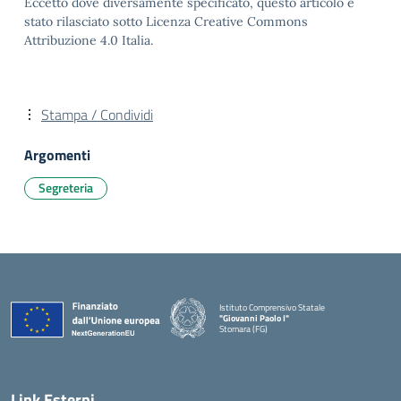
Eccetto dove diversamente specificato, questo articolo è
stato rilasciato sotto Licenza Creative Commons
Attribuzione 4.0 Italia.
Stampa / Condividi
Argomenti
Segreteria
Istituto Comprensivo Statale
"Giovanni Paolo I"
Stornara (FG)
— Visita la pagina iniziale della scuola
Link Esterni