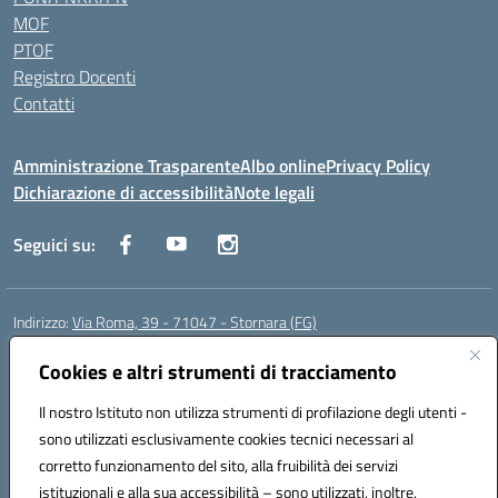
MOF
PTOF
Registro Docenti
Contatti
Amministrazione Trasparente
Albo online
Privacy Policy
Dichiarazione di accessibilità
Note legali
Seguici su:
Indirizzo:
Via Roma, 39 - 71047 - Stornara (FG)
Centralino:
0885-431123
Email:
fgic83700p@istruzione.it
Posta elettronica certificata (PEC):
Cookies e altri strumenti di tracciamento
FGIC83700P@pec.istruzione.it
Codice fiscale: 90015650717
Il nostro Istituto non utilizza strumenti di profilazione degli utenti -
Codice meccanografico:
FGIC83700P
sono utilizzati esclusivamente cookies tecnici necessari al
Codice Indice delle Pubbliche Amministrazioni (IPA): istsc_fgic83700p
corretto funzionamento del sito, alla fruibilità dei servizi
Codice unico di fatturazione (CUF): UFUOPR
istituzionali e alla sua accessibilità – sono utilizzati, inoltre,