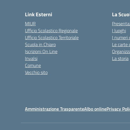
— 
Link Esterni
La Scuo
MIUR
Presenta
Ufficio Scolastico Regionale
I luoghi
Ufficio Scolastico Territoriale
I numeri 
Scuola in Chiaro
Le carte 
Iscrizioni On Line
Organizz
Invalsi
La storia
Comune
Vecchio sito
Amministrazione Trasparente
Albo online
Privacy Poli