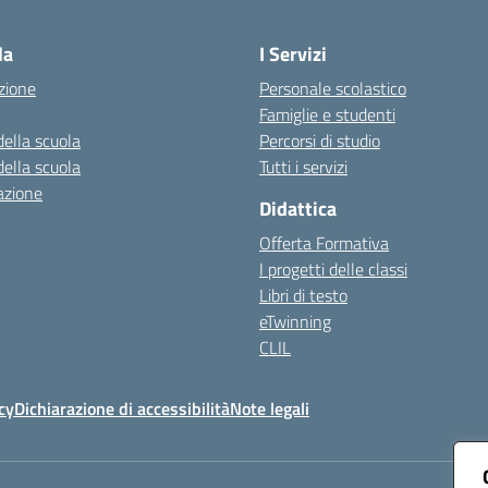
Visita la pagina iniziale della scuola
la
I Servizi
zione
Personale scolastico
Famiglie e studenti
della scuola
Percorsi di studio
della scuola
Tutti i servizi
azione
Didattica
Offerta Formativa
I progetti delle classi
Libri di testo
eTwinning
CLIL
cy
Dichiarazione di accessibilità
Note legali