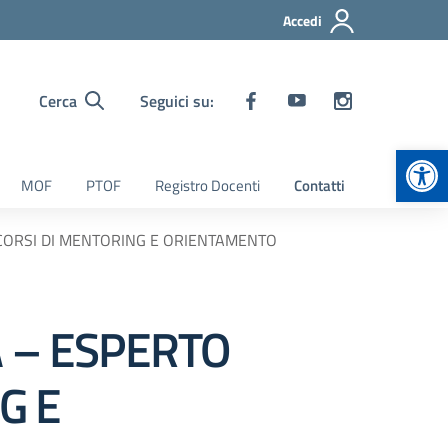
Accedi
Cerca
Seguici su:
Apr
MOF
PTOF
Registro Docenti
Contatti
RCORSI DI MENTORING E ORIENTAMENTO
A – ESPERTO
G E