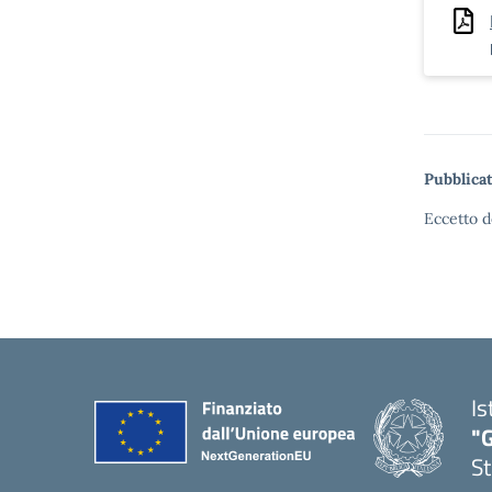
Pubblicat
Eccetto d
Is
"G
St