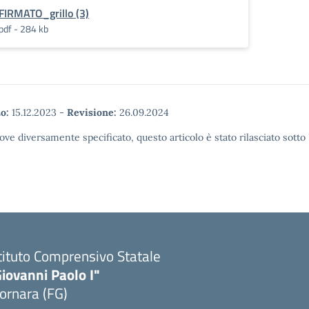
FIRMATO_grillo (3)
pdf - 284 kb
o:
15.12.2023
-
Revisione:
26.09.2024
ove diversamente specificato, questo articolo è stato rilasciato sott
tituto Comprensivo Statale
iovanni Paolo I"
ornara (FG)