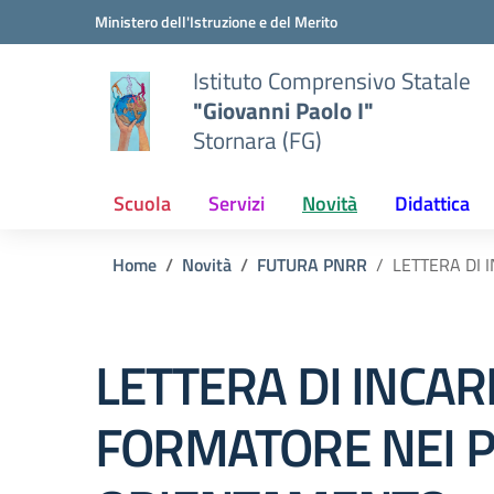
Vai ai contenuti
Vai al menu di navigazione
Vai al footer
Ministero dell'Istruzione e del Merito
Istituto Comprensivo Statale
"Giovanni Paolo I"
Stornara (FG)
Scuola
Servizi
Novità
Didattica
Home
Novità
FUTURA PNRR
LETTERA DI 
LETTERA DI INCAR
FORMATORE NEI P