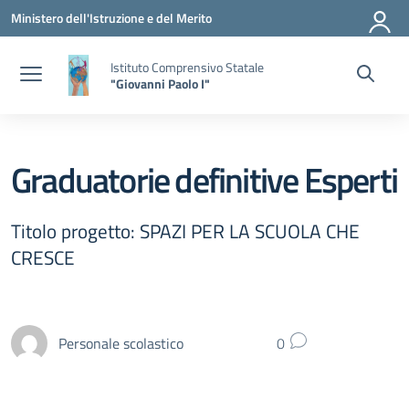
Vai ai contenuti
Vai al menu di navigazione
Vai al footer
Ministero dell'Istruzione e del Merito
Istituto Comprensivo Statale
"Giovanni Paolo I"
Graduatorie definitive Esperti
Titolo progetto: SPAZI PER LA SCUOLA CHE
CRESCE
Personale scolastico
0