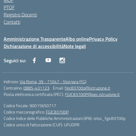
MOF
PTOF
Registro Docenti
Contatti
Amministrazione Trasparente
Albo online
Privacy Policy
Dichiarazione di accessibilità
Note legali
Seguici su:
Indirizzo:
Via Roma, 39 - 71047 - Stornara (FG)
Centralino:
0885-431123
Email:
fgic83700p@istruzione.it
Posta elettronica certificata (PEC):
FGIC83700P@pec.istruzione.it
Codice fiscale: 90015650717
Codice meccanografico:
FGIC83700P
Codice Indice delle Pubbliche Amministrazioni (IPA): istsc_fgic83700p
Codice unico di fatturazione (CUF): UFUOPR