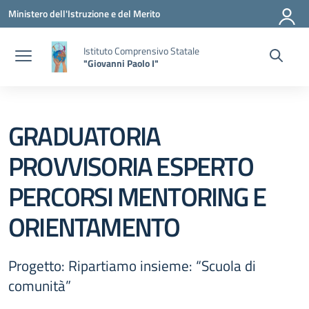
Vai ai contenuti
Vai al menu di navigazione
Vai al footer
Ministero dell'Istruzione e del Merito
Istituto Comprensivo Statale
"Giovanni Paolo I"
GRADUATORIA
PROVVISORIA ESPERTO
PERCORSI MENTORING E
ORIENTAMENTO
Progetto: Ripartiamo insieme: “Scuola di
comunità”