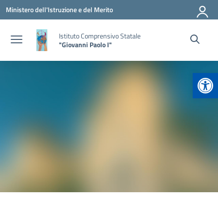
Vai ai contenuti
Vai al menu di navigazione
Vai al footer
Ministero dell'Istruzione e del Merito
Istituto Comprensivo Statale
"Giovanni Paolo I"
Apr