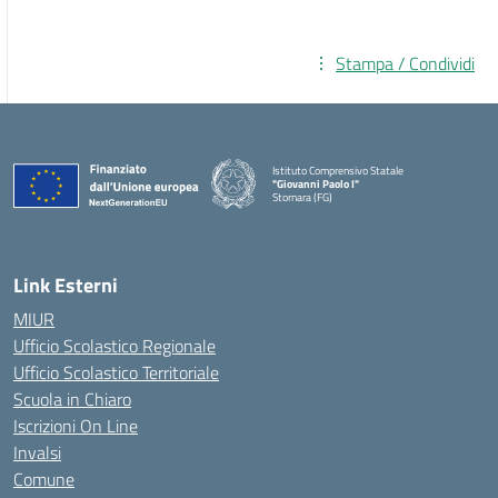
Stampa / Condividi
Istituto Comprensivo Statale
"Giovanni Paolo I"
Stornara (FG)
— Visita la pagina iniziale della scuola
Link Esterni
MIUR
Ufficio Scolastico Regionale
Ufficio Scolastico Territoriale
Scuola in Chiaro
Iscrizioni On Line
Invalsi
Comune