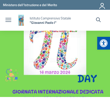
Vai ai contenuti
Vai al menu di navigazione
Vai al footer
Ministero dell'Istruzione e del Merito
Istituto Comprensivo Statale
"Giovanni Paolo I"
Apr