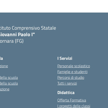
tituto Comprensivo Statale
iovanni Paolo I"
ornara (FG)
Visita la pagina iniziale della scuola
la
I Servizi
zione
Personale scolastico
Famiglie e studenti
della scuola
Percorsi di studio
della scuola
Tutti i servizi
azione
Didattica
Offerta Formativa
I progetti delle classi