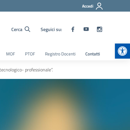
Accedi
Cerca
Seguici su:
Apr
MOF
PTOF
Registro Docenti
Contatti
tecnologico- professionale”.