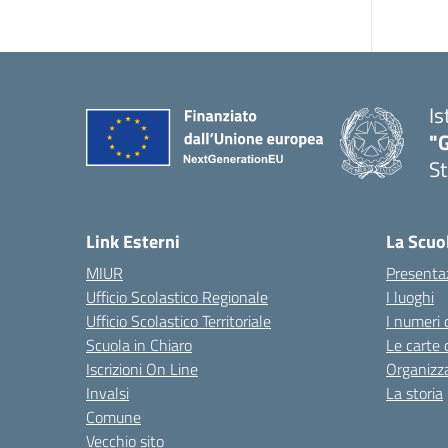
Is
"G
St
— 
Link Esterni
La Scuo
MIUR
Presenta
Ufficio Scolastico Regionale
I luoghi
Ufficio Scolastico Territoriale
I numeri 
Scuola in Chiaro
Le carte 
Iscrizioni On Line
Organizz
Invalsi
La storia
Comune
Vecchio sito