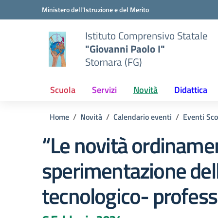
Vai ai contenuti
Vai al menu di navigazione
Vai al footer
Ministero dell'Istruzione e del Merito
Istituto Comprensivo Statale
"Giovanni Paolo I"
Stornara (FG)
Scuola
Servizi
Novità
Didattica
Home
Novità
Calendario eventi
Eventi Sco
“Le novità ordinamen
sperimentazione della
tecnologico- profess