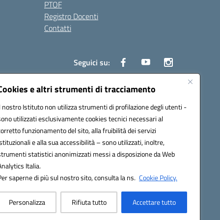
PTOF
Registro Docenti
Contatti
Seguici su:
Cookies e altri strumenti di tracciamento
Il nostro Istituto non utilizza strumenti di profilazione degli utenti -
3700P@pec.istruzione.it
sono utilizzati esclusivamente cookies tecnici necessari al
corretto funzionamento del sito, alla fruibilità dei servizi
istituzionali e alla sua accessibilità – sono utilizzati, inoltre,
strumenti statistici anonimizzati messi a disposizione da Web
Analytics Italia.
Per saperne di più sul nostro sito, consulta la ns.
Cookie Policy.
Personalizza
Rifiuta tutto
Accettare tutto