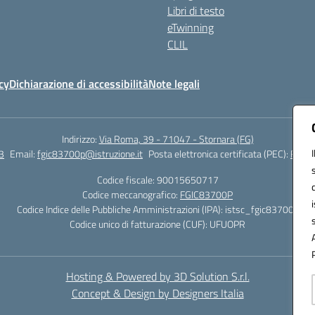
Libri di testo
eTwinning
CLIL
cy
Dichiarazione di accessibilità
Note legali
Indirizzo:
Via Roma, 39 - 71047 - Stornara (FG)
3
Email:
fgic83700p@istruzione.it
Posta elettronica certificata (PEC):
FGIC8
Codice fiscale: 90015650717
Codice meccanografico:
FGIC83700P
Codice Indice delle Pubbliche Amministrazioni (IPA): istsc_fgic83700p
Codice unico di fatturazione (CUF): UFUOPR
Hosting & Powered by 3D Solution S.r.l.
Concept & Design by Designers Italia