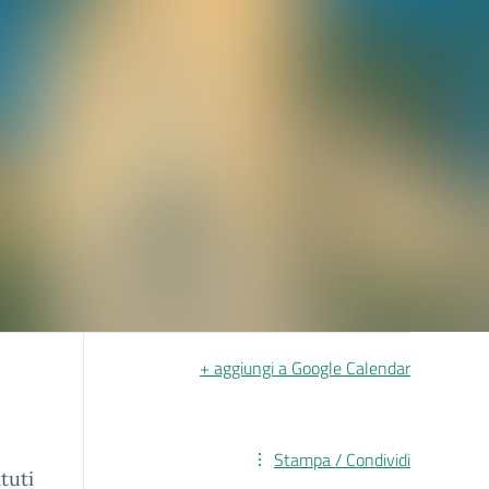
+ aggiungi a Google Calendar
Stampa / Condividi
tuti