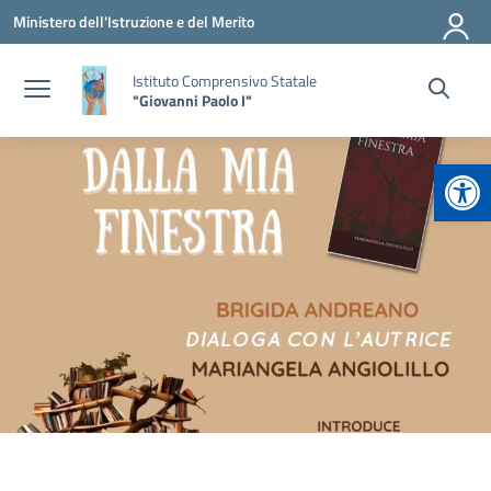
Vai ai contenuti
Vai al menu di navigazione
Vai al footer
Ministero dell'Istruzione e del Merito
Istituto Comprensivo Statale
"Giovanni Paolo I"
Apr