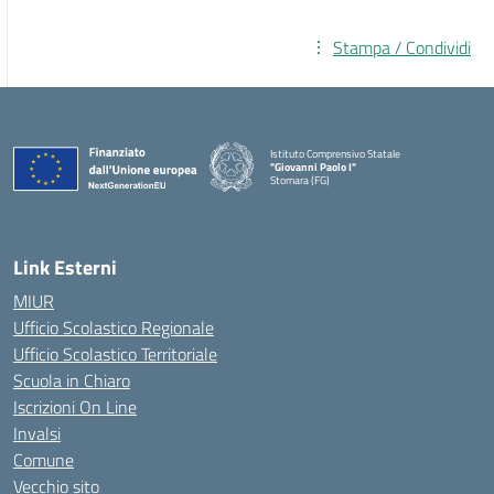
Stampa / Condividi
Istituto Comprensivo Statale
"Giovanni Paolo I"
Stornara (FG)
— Visita la pagina iniziale della scuola
Link Esterni
MIUR
Ufficio Scolastico Regionale
Ufficio Scolastico Territoriale
Scuola in Chiaro
Iscrizioni On Line
Invalsi
Comune
Vecchio sito