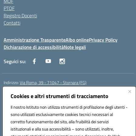
MOF
PTOF
Registro Docenti
Contatti
Amministrazione Trasparente
Albo online
Privacy Policy
Dichiarazione di accessibilità
Note legali
Seguici su:
Indirizzo:
Via Roma, 39 - 71047 - Stornara (FG)
Centralino:
0885-431123
Email:
fgic83700p@istruzione.it
Posta elettronica certificata (PEC):
Cookies e altri strumenti di tracciamento
FGIC83700P@pec.istruzione.it
Codice fiscale: 90015650717
Il nostro Istituto non utilizza strumenti di profilazione degli utenti -
Codice meccanografico:
FGIC83700P
sono utilizzati esclusivamente cookies tecnici necessari al
Codice Indice delle Pubbliche Amministrazioni (IPA): istsc_fgic83700p
corretto funzionamento del sito, alla fruibilità dei servizi
Codice unico di fatturazione (CUF): UFUOPR
istituzionali e alla sua accessibilità – sono utilizzati, inoltre,