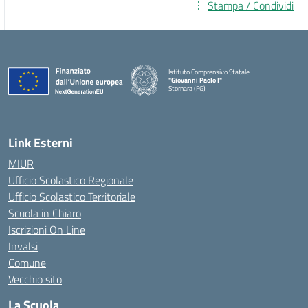
Stampa / Condividi
Istituto Comprensivo Statale
"Giovanni Paolo I"
Stornara (FG)
— Visita la pagina iniziale della scuola
Link Esterni
MIUR
Ufficio Scolastico Regionale
Ufficio Scolastico Territoriale
Scuola in Chiaro
Iscrizioni On Line
Invalsi
Comune
Vecchio sito
La Scuola