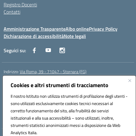
Registro Docenti
Contatti
Amministrazione Trasparente
Albo online
Privacy Policy
Dichiarazione di accessibilità
Note legali
Seguici su:
Indirizzo:
Via Roma, 39 - 71047 - Stornara (FG)
Centralino:
0885-431123
Email:
fgic83700p@istruzione.it
Posta elettronica certificata (PEC):
Cookies e altri strumenti di tracciamento
FGIC83700P@pec.istruzione.it
Codice fiscale: 90015650717
Il nostro Istituto non utilizza strumenti di profilazione degli utenti -
Codice meccanografico:
FGIC83700P
sono utilizzati esclusivamente cookies tecnici necessari al
Codice Indice delle Pubbliche Amministrazioni (IPA): istsc_fgic83700p
corretto funzionamento del sito, alla fruibilità dei servizi
Codice unico di fatturazione (CUF): UFUOPR
istituzionali e alla sua accessibilità – sono utilizzati, inoltre,
strumenti statistici anonimizzati messi a disposizione da Web
Analytics Italia.