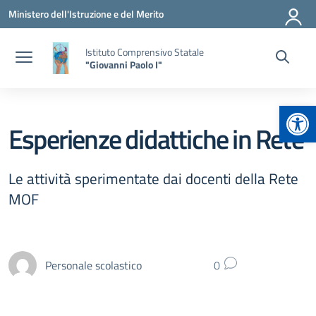
Vai ai contenuti
Vai al menu di navigazione
Vai al footer
Ministero dell'Istruzione e del Merito
Istituto Comprensivo Statale
"Giovanni Paolo I"
Apr
Esperienze didattiche in Rete
Le attività sperimentate dai docenti della Rete
MOF
Personale scolastico
0