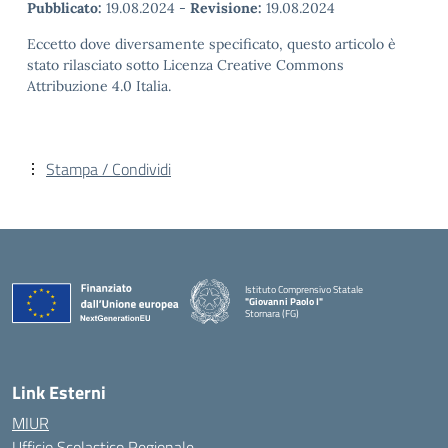
Pubblicato:
19.08.2024
-
Revisione:
19.08.2024
Eccetto dove diversamente specificato, questo articolo è
stato rilasciato sotto Licenza Creative Commons
Attribuzione 4.0 Italia.
Stampa / Condividi
Istituto Comprensivo Statale
"Giovanni Paolo I"
Stornara (FG)
— Visita la pagina iniziale della scuola
Link Esterni
MIUR
Ufficio Scolastico Regionale