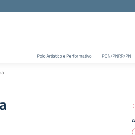
Polo Artistico e Performativo
PON/PNRR/PN
za
za
A