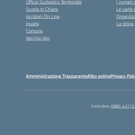
Ufficio Scolastico Territoriale
I numeri 
Scuola in Chiaro
Le carte 
Iscrizioni On Line
Organizz
Invalsi
La storia
Comune
Vecchio sito
Amministrazione Trasparente
Albo online
Privacy Poli
Centralino:
0885-43112