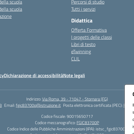
della scuola
Percorsi di studio
della scuola
Tutti i servizi
azione
Didattica
Offerta Formativa
I progetti delle classi
Libri di testo
eTwinning
CLIL
cy
Dichiarazione di accessibilità
Note legali
Indirizzo:
Via Roma, 39 - 71047 - Stornara (FG)
3
Email:
fgic83700p@istruzione.it
Posta elettronica certificata (PEC):
FGIC8
Codice fiscale: 90015650717
Codice meccanografico:
FGIC83700P
Codice Indice delle Pubbliche Amministrazioni (IPA): istsc_fgic83700p