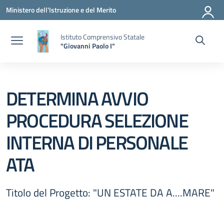
Vai ai contenuti
Vai al menu di navigazione
Vai al footer
Ministero dell'Istruzione e del Merito
Istituto Comprensivo Statale
"Giovanni Paolo I"
DETERMINA AVVIO
PROCEDURA SELEZIONE
INTERNA DI PERSONALE
ATA
Titolo del Progetto: "UN ESTATE DA A....MARE"