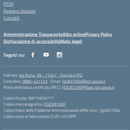
PTOF
Registro Docenti
Contatti
Amministrazione Trasparente
Albo online
Privacy Policy
Dichiarazione di accessibilità
Note legali
Seguici su:
Indirizzo:
Via Roma, 39 - 71047 - Stornara (FG)
Centralino:
0885-431123
Email:
fgic83700p@istruzione.it
Posta elettronica certificata (PEC):
FGIC83700P@pec.istruzione.it
Codice fiscale: 90015650717
Codice meccanografico:
FGIC83700P
Codice Indice delle Pubbliche Amministrazioni (IPA): istsc_fgic83700p
Codice unico di fatturazione (CUF): UFUOPR