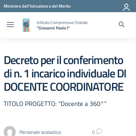
Vai ai contenuti
Vai al menu di navigazione
Vai al footer
Ministero dell'Istruzione e del Merito
Istituto Comprensivo Statale
"Giovanni Paolo I"
Decreto per il conferimento
di n. 1 incarico individuale DI
DOCENTE COORDINATORE
TITOLO PROGETTO: “Docente a 360°”
Personale scolastico
0