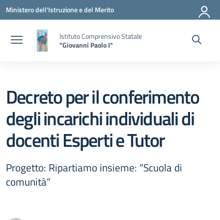
Vai ai contenuti
Vai al menu di navigazione
Vai al footer
Ministero dell'Istruzione e del Merito
Istituto Comprensivo Statale
"Giovanni Paolo I"
Decreto per il conferimento
degli incarichi individuali di
docenti Esperti e Tutor
Progetto: Ripartiamo insieme: “Scuola di
comunità”