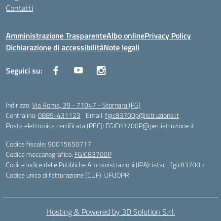
Contatti
Amministrazione Trasparente
Albo online
Privacy Policy
Dichiarazione di accessibilità
Note legali
Seguici su:
Indirizzo:
Via Roma, 39 - 71047 - Stornara (FG)
Centralino:
0885-431123
Email:
fgic83700p@istruzione.it
Posta elettronica certificata (PEC):
FGIC83700P@pec.istruzione.it
Codice fiscale: 90015650717
Codice meccanografico:
FGIC83700P
Codice Indice delle Pubbliche Amministrazioni (IPA): istsc_fgic83700p
Codice unico di fatturazione (CUF): UFUOPR
Hosting & Powered by 3D Solution S.r.l.