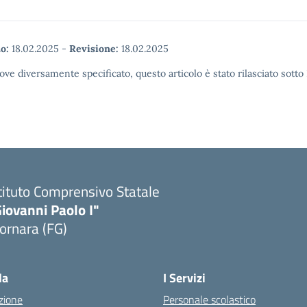
o:
18.02.2025
-
Revisione:
18.02.2025
ove diversamente specificato, questo articolo è stato rilasciato sott
tituto Comprensivo Statale
iovanni Paolo I"
ornara (FG)
Visita la pagina iniziale della scuola
la
I Servizi
zione
Personale scolastico