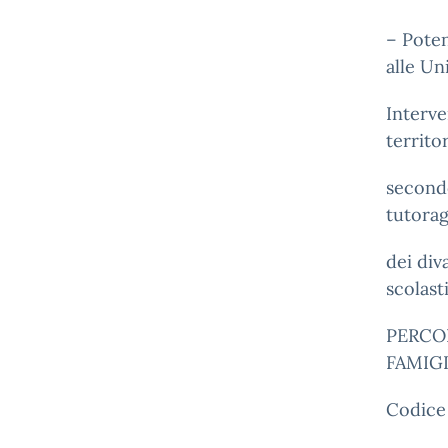
– Poten
alle Un
Interve
territo
secondo
tutorag
dei div
scolast
PERCO
FAMIG
Codice