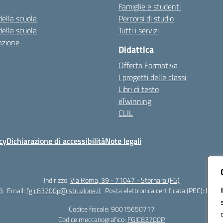
Famiglie e studenti
della scuola
Percorsi di studio
della scuola
Tutti i servizi
azione
Didattica
Offerta Formativa
I progetti delle classi
Libri di testo
eTwinning
CLIL
cy
Dichiarazione di accessibilità
Note legali
Indirizzo:
Via Roma, 39 - 71047 - Stornara (FG)
3
Email:
fgic83700p@istruzione.it
Posta elettronica certificata (PEC):
FGIC8
Codice fiscale: 90015650717
Codice meccanografico:
FGIC83700P