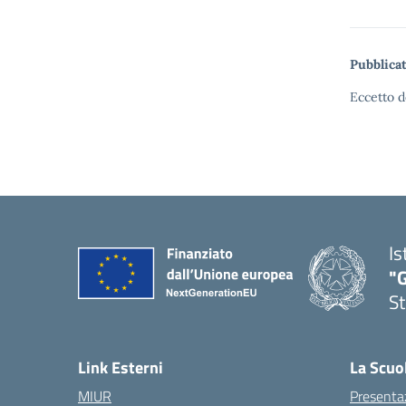
Pubblicat
Eccetto d
Is
"G
St
— 
Link Esterni
La Scuo
MIUR
Presenta