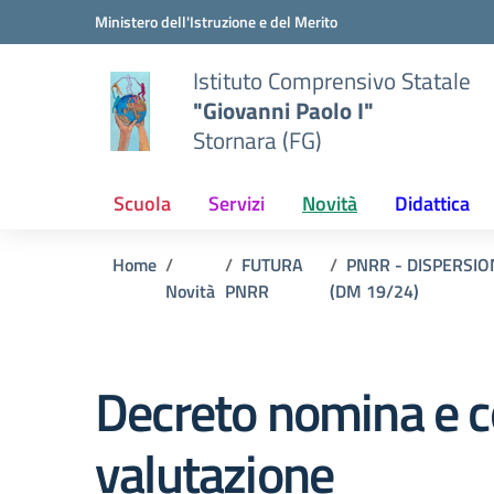
Vai ai contenuti
Vai al menu di navigazione
Vai al footer
Ministero dell'Istruzione e del Merito
Istituto Comprensivo Statale
"Giovanni Paolo I"
Stornara (FG)
Scuola
Servizi
Novità
Didattica
Home
FUTURA
PNRR - DISPERSIO
Novità
PNRR
(DM 19/24)
Decreto nomina e c
valutazione