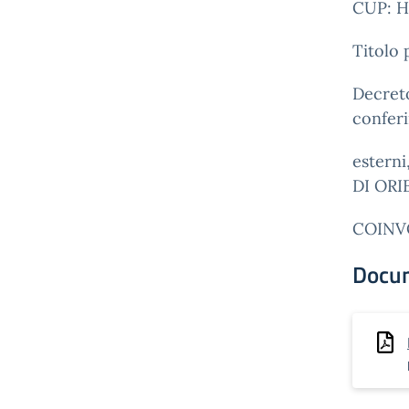
CUP: H
Titolo 
Decreto
conferi
estern
DI OR
COINV
Docu